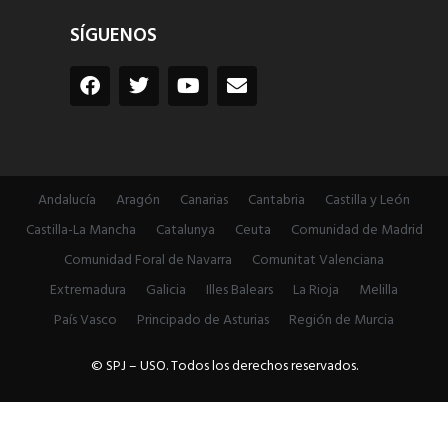
SÍGUENOS
Andalucía
Aragón
Canarias
Cantabria
Castilla y León
Castilla-La Mancha
Catalunya
Ceuta
Comunidad de Madrid
Comunidad Foral de Navarra
Comunitat Valenciana
Extremadura
Galicia
Illes Balears
La Rioja
Melilla
País Vasco
Principado de Asturias
Región de Murcia
© SPJ – USO. Todos los derechos reservados.