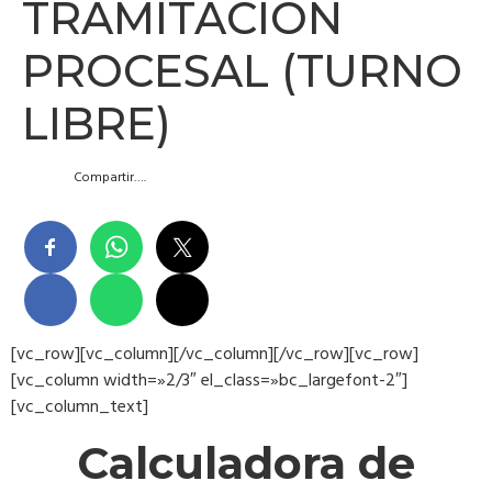
TRAMITACIÓN
PROCESAL (TURNO
LIBRE)
Compartir….
[vc_row][vc_column][/vc_column][/vc_row][vc_row]
[vc_column width=»2/3″ el_class=»bc_largefont-2″]
[vc_column_text]
Calculadora de