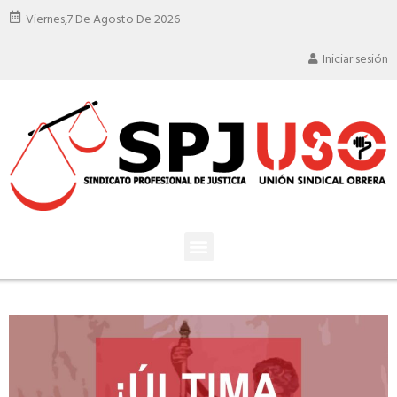
Viernes,
7 De Agosto De 2026
Iniciar sesión