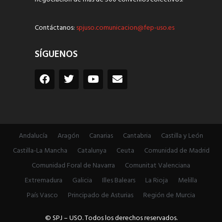
Contáctanos:
spjuso.comunicacion@fep-uso.es
SÍGUENOS
Andalucía
Aragón
Canarias
Cantabria
Castilla y León
Castilla-La Mancha
Catalunya
Ceuta
Comunidad de Madrid
Comunidad Foral de Navarra
Comunitat Valenciana
Extremadura
Galicia
Illes Balears
La Rioja
Melilla
País Vasco
Principado de Asturias
Región de Murcia
© SPJ – USO. Todos los derechos reservados.