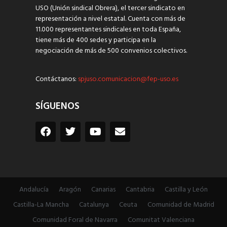
USO (Unión sindical Obrera), el tercer sindicato en
representación a nivel estatal. Cuenta con más de
11.000 representantes sindicales en toda España,
tiene más de 400 sedes y participa en la
negociación de más de 500 convenios colectivos.
Contáctanos:
spjuso.comunicacion@fep-uso.es
SÍGUENOS
Andalucía
Aragón
Canarias
Cantabria
Castilla y León
Castilla-La Mancha
Catalunya
Ceuta
Comunidad de Madrid
Comunidad Foral de Navarra
Comunitat Valenciana