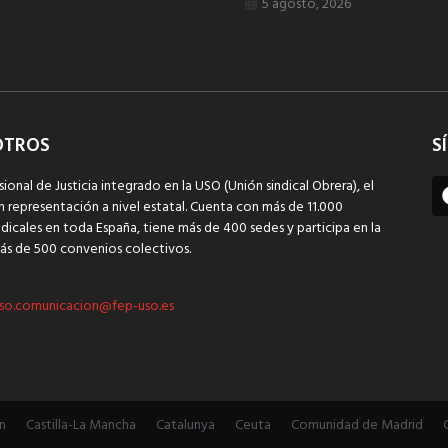
5 agosto, 2026
OTROS
S
sional de Justicia integrado en la USO (Unión sindical Obrera), el
n representación a nivel estatal. Cuenta con más de 11.000
dicales en toda España, tiene más de 400 sedes y participa en la
ás de 500 convenios colectivos.
so.comunicacion@fep-uso.es
n
Castilla-La Mancha
Catalunya
Ceuta
Comunidad de Madrid