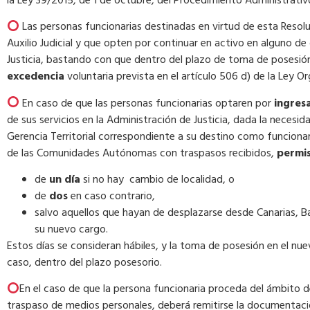
la Ley 39/2015, de 1 de octubre, del Procedimiento Administrati
Las personas funcionarias destinadas en virtud de esta Resol
Auxilio Judicial y que opten por continuar en activo en alguno d
Justicia, bastando con que dentro del plazo de toma de posesió
excedencia
voluntaria prevista en el artículo 506 d) de la Ley Org
En caso de que las personas funcionarias optaren por
ingres
de sus servicios en la Administración de Justicia, dada la necesi
Gerencia Territorial correspondiente a su destino como funciona
de las Comunidades Autónomas con traspasos recibidos,
permis
de
un día
si no hay cambio de localidad, o
de
dos
en caso contrario,
salvo aquellos que hayan de desplazarse desde Canarias, Ba
su nuevo cargo.
Estos días se consideran hábiles, y la toma de posesión en el nu
caso, dentro del plazo posesorio.
En el caso de que la persona funcionaria proceda del ámbito
traspaso de medios personales, deberá remitirse la documentaci