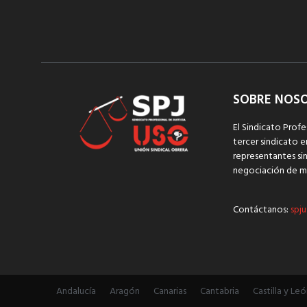
SOBRE NOS
El Sindicato Profe
tercer sindicato e
representantes sin
negociación de m
Contáctanos:
spju
Andalucía
Aragón
Canarias
Cantabria
Castilla y Leó