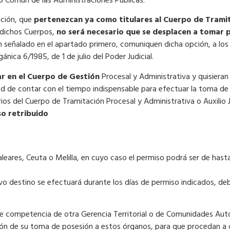
vo Común de las Administraciones Públicas.
ución, que
pertenezcan ya como titulares al Cuerpo de Trami
e dichos Cuerpos,
no será necesario que se desplacen a tomar 
n señalado en el apartado primero, comuniquen dicha opción, a lo
ánica 6/1985, de 1 de julio del Poder Judicial.
ar en el Cuerpo de Gestión
Procesal y Administrativa y quisieran 
dad de contar con el tiempo indispensable para efectuar la toma de 
rios del Cuerpo de Tramitación Procesal y Administrativa o Auxilio
o retribuido
leares, Ceuta o Melilla, en cuyo caso el permiso podrá ser de has
evo destino se efectuará durante los días de permiso indicados, deb
 de competencia de otra Gerencia Territorial o de Comunidades Au
ón de su toma de posesión a estos órganos, para que procedan a co