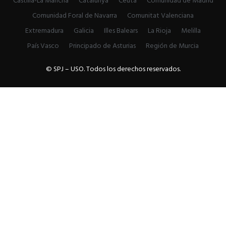
Castilla-La Mancha
Catalunya
Ceuta
Comunidad de Madrid
Comunidad Foral de Navarra
Comunitat Valenciana
Extremadura
Galicia
Illes Balears
La Rioja
Melilla
País Vasco
Principado de Asturias
Región de Murcia
© SPJ – USO. Todos los derechos reservados.