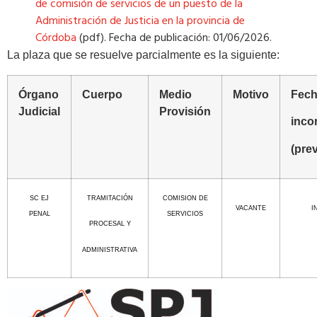
de comisión de servicios de un puesto de la
Administración de Justicia en la provincia de
Córdoba
(pdf). Fecha de publicación: 01/06/2026.
La plaza que se resuelve parcialmente es la siguiente:
Órgano
Cuerpo
Medio
Motivo
Fec
Judicial
Provisión
inco
(prev
SC EJ
TRAMITACIÓN
COMISION DE
VACANTE
I
PENAL
SERVICIOS
PROCESAL Y
ADMINISTRATIVA