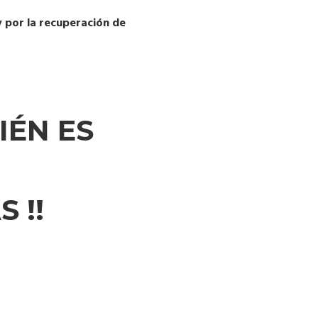
 por la recuperación de
IÉN ES
 !!