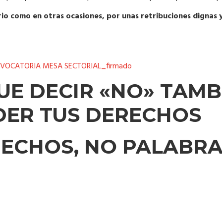
io como en otras ocasiones, por unas retribuciones dignas y
NVOCATORIA MESA SECTORIAL_firmado
UE DECIR «NO» TAMB
DER TUS DERECHOS
 HECHOS, NO PALABRAS