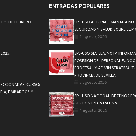
ENTRADAS POPULARES
EL 15 DE FEBRERO
SPJ-USO ASTURIAS. MAÑANA NUE
SEGURIDAD Y SALUD SOBRE EL P
5 agosto, 2026
2025.
SPJ-USO SEVILLA: NOTA INFOR
POSESIÓN DEL PERSONAL FUNCIO
PROCESAL Y ADMINISTRATIVA (TU
PROVINCIA DE SEVILLA
5 agosto, 2026
LECCIONADAS, CURSO:
ARIA, EMBARGOS Y
SPJ-USO NACIONAL. DESTINOS P
GESTIÓN EN CATALUÑA
4 agosto, 2026