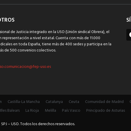
OTROS
S
sional de Justicia integrado en la USO (Unión sindical Obrera), el
n representación a nivel estatal. Cuenta con más de 11.000
dicales en toda España, tiene más de 400 sedes y participa en la
ás de 500 convenios colectivos.
so.comunicacion@fep-uso.es
n
Castilla-La Mancha
Catalunya
Ceuta
Comunidad de Madrid
Illes Balears
La Rioja
Melilla
País Vasco
Principado de Asturias
 SPJ – USO. Todos los derechos reservados.