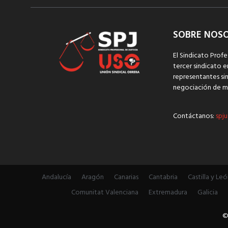
SOBRE NOS
El Sindicato Profe
tercer sindicato e
representantes sin
negociación de m
Contáctanos:
spju
Andalucía
Aragón
Canarias
Cantabria
Castilla y Leó
Comunitat Valenciana
Extremadura
Galicia
©