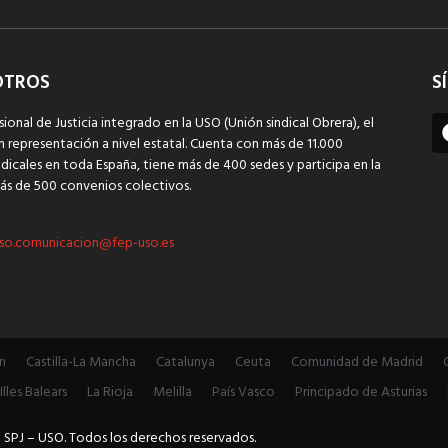
OTROS
S
sional de Justicia integrado en la USO (Unión sindical Obrera), el
n representación a nivel estatal. Cuenta con más de 11.000
dicales en toda España, tiene más de 400 sedes y participa en la
ás de 500 convenios colectivos.
so.comunicacion@fep-uso.es
n
Castilla-La Mancha
Catalunya
Ceuta
Comunidad de Madrid
Illes Balears
La Rioja
Melilla
País Vasco
Principado de Asturias
 SPJ – USO. Todos los derechos reservados.