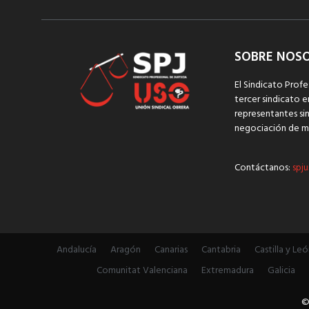
SOBRE NOS
El Sindicato Profe
tercer sindicato e
representantes sin
negociación de m
Contáctanos:
spju
Andalucía
Aragón
Canarias
Cantabria
Castilla y Leó
Comunitat Valenciana
Extremadura
Galicia
©