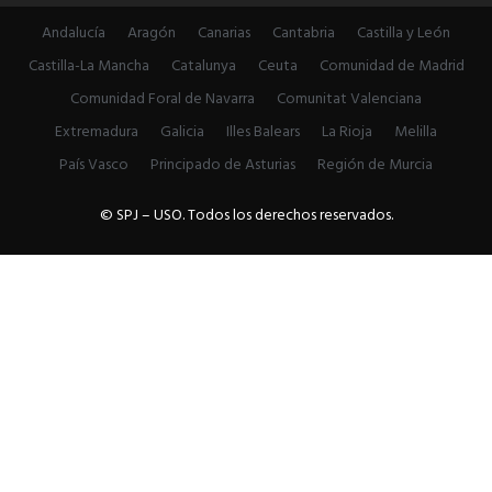
Andalucía
Aragón
Canarias
Cantabria
Castilla y León
Castilla-La Mancha
Catalunya
Ceuta
Comunidad de Madrid
Comunidad Foral de Navarra
Comunitat Valenciana
Extremadura
Galicia
Illes Balears
La Rioja
Melilla
País Vasco
Principado de Asturias
Región de Murcia
© SPJ – USO. Todos los derechos reservados.