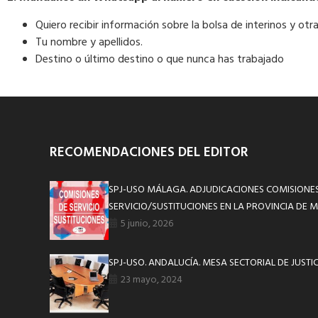
Quiero recibir información sobre la bolsa de interinos y o
Tu nombre y apellidos.
Destino o último destino o que nunca has trabajado
RECOMENDACIONES DEL EDITOR
SPJ-USO MÁLAGA. ADJUDICACIONES COMISIONE
SERVICIO/SUSTITUCIONES EN LA PROVINCIA DE 
5 junio, 2026
SPJ-USO. ANDALUCÍA. MESA SECTORIAL DE JUSTICI
23 mayo, 2024