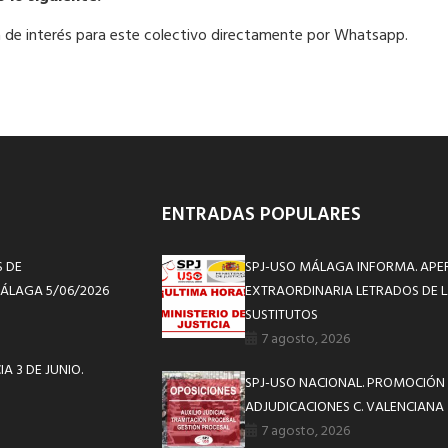
tra de interés para este colectivo directamente por Whatsapp.
ENTRADAS POPULARES
S DE
SPJ-USO MÁLAGA INFORMA. APE
MÁLAGA 5/06/2026
EXTRAORDINARIA LETRADOS DE L
SUSTITUTOS
7 agosto, 2026
A 3 DE JUNIO.
SPJ-USO NACIONAL. PROMOCIÓN 
ADJUDICACIONES C. VALENCIANA
7 agosto, 2026