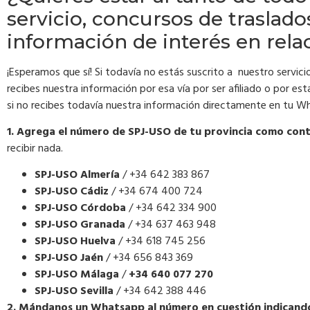
servicio, concursos de traslado
información de interés en rel
¡Esperamos que sí! Si todavía no estás suscrito a nuestro servici
recibes nuestra información por esa vía por ser afiliado o por es
si no recibes todavía nuestra información directamente en tu Wh
1. Agrega el número de SPJ-USO de tu provincia como con
recibir nada.
SPJ-USO Almería
/ +34 642 383 867
SPJ-USO Cádiz
/ +34 674 400 724
SPJ-USO Córdoba
/ +34 642 334 900
SPJ-USO Granada
/ +34 637 463 948
SPJ-USO Huelva
/ +34 618 745 256
SPJ-USO Jaén
/ +34 656 843 369
SPJ-USO Málaga
/
+34 640 077 270
SPJ-USO Sevilla
/ +34 642 388 446
2. Mándanos un Whatsapp al número en cuestión indicando 