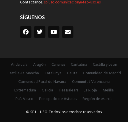
Contáctanos:
spjuso.comunicacion@fep-uso.es
SÍGUENOS
Andalucía
Aragón
Canarias
Cantabria
Castilla y León
Castilla-La Mancha
Catalunya
Ceuta
Comunidad de Madrid
Comunidad Foral de Navarra
Comunitat Valenciana
Extremadura
Galicia
Illes Balears
La Rioja
Melilla
País Vasco
Principado de Asturias
Región de Murcia
© SPJ – USO. Todos los derechos reservados.