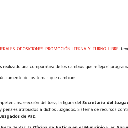
NERALES OPOSICIONES PROMOCIÓN ITERNA Y TURNO LIBRE
tené
s realizado una comparativa de los cambios que refleja el programa
va únicamente de los temas que cambian:
petencias, elección del Juez, la figura del
Secretario del Juzga
s y penales atribuidos a dichos Juzgados. Sistema de recursos contr
 Juzgados de Paz
.
o Jueza de Paz, la
Oficina de Justicia en el Municipio
y las
Agrup