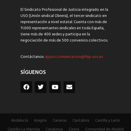
El Sindicato Profesional de Justicia integrado en la
USO (Unión sindical Obrera), el tercer sindicato en
representación a nivel estatal. Cuenta con más de
11.000 representantes sindicales en toda España,
tiene más de 400 sedes y participa en la
negociación de más de 500 convenios colectivos.
Contáctanos:
spjuso.comunicacion@fep-uso.es
SÍGUENOS
Andalucía
Aragón
Canarias
Cantabria
Castilla y León
Castilla-La Mancha
Catalunya
Ceuta
Comunidad de Madrid