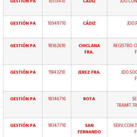
GESTIÓN PA
10513410
CÁDIZ
JDO.CON
GESTIÓN PA
10949710
CÁDIZ
JDO.
GESTIÓN PA
18362610
CHICLANA
REGISTRO C
FRA.
GESTIÓN PA
11843210
JEREZ FRA.
JDO.SOC
GESTIÓN PA
18346710
ROTA
S
TRAMIT.TR
GESTIÓN PA
18347710
SAN
SERV.COM.T
FERNANDO