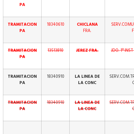
PA
TRAMITACION
18340610
CHICLANA
SERV.COMUN
PA
FRA.
TRAMITACION
13513810
JEREZ FRA.
JDO. 1ª INS
PA
TRAMITACION
18340910
LA LINEA DE
SERV.COM.TR
PA
LA CONC
TRAMITACION
18340910
LA LINEA DE
SERV.COM.TR
PA
LA CONC