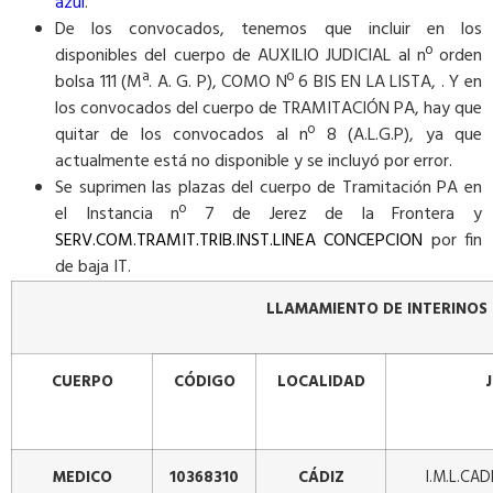
azul
.
De los convocados, tenemos que incluir en los
disponibles del cuerpo de AUXILIO JUDICIAL al nº orden
bolsa 111 (Mª. A. G. P), COMO Nº 6 BIS EN LA LISTA, . Y en
los convocados del cuerpo de TRAMITACIÓN PA, hay que
quitar de los convocados al nº 8 (A.L.G.P), ya que
actualmente está no disponible y se incluyó por error.
Se suprimen las plazas del cuerpo de Tramitación PA en
el Instancia nº 7 de Jerez de la Frontera y
SERV.COM.TRAMIT.TRIB.INST.LINEA CONCEPCION
por fin
de baja IT.
LLAMAMIENTO DE INTERINOS 
CUERPO
CÓDIGO
LOCALIDAD
MEDICO
10368310
CÁDIZ
I.M.L.CAD