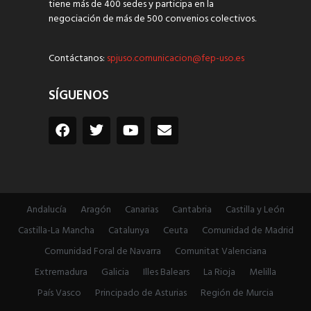
tiene más de 400 sedes y participa en la
negociación de más de 500 convenios colectivos.
Contáctanos:
spjuso.comunicacion@fep-uso.es
SÍGUENOS
Andalucía
Aragón
Canarias
Cantabria
Castilla y León
Castilla-La Mancha
Catalunya
Ceuta
Comunidad de Madrid
Comunidad Foral de Navarra
Comunitat Valenciana
Extremadura
Galicia
Illes Balears
La Rioja
Melilla
País Vasco
Principado de Asturias
Región de Murcia