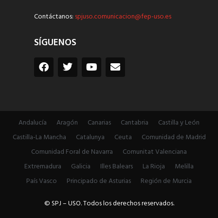
Contáctanos:
spjuso.comunicacion@fep-uso.es
SÍGUENOS
Andalucía
Aragón
Canarias
Cantabria
Castilla y León
Castilla-La Mancha
Catalunya
Ceuta
Comunidad de Madrid
Comunidad Foral de Navarra
Comunitat Valenciana
Extremadura
Galicia
Illes Balears
La Rioja
Melilla
País Vasco
Principado de Asturias
Región de Murcia
© SPJ – USO. Todos los derechos reservados.