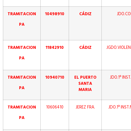
TRAMITACION
10498910
CÁDIZ
JDO.CO
PA
TRAMITACION
11842910
CÁDIZ
JGDO.VIOLEN
PA
TRAMITACION
10940710
EL PUERTO
JDO.1ª INST
SANTA
PA
MARIA
TRAMITACION
10606410
JEREZ FRA.
JDO.1ª INST
PA