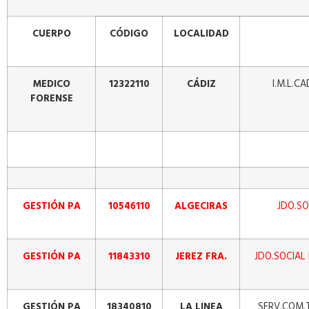
CUERPO
CÓDIGO
LOCALIDAD
MEDICO
12322110
CÁDIZ
I.M.L.C
FORENSE
GESTIÓN PA
10546110
ALGECIRAS
JDO.SO
GESTIÓN PA
11843310
JEREZ FRA.
JDO.SOCIAL 
GESTIÓN PA
18340810
LA LINEA
SERV.COM.T