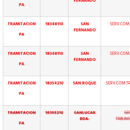
FERNANDO
PA
TRAMITACION
18348110
SAN
SERV.COM.
FERNANDO
PA
TRAMITACION
18348110
SAN
SERV.COM.
FERNANDO
PA
TRAMITACION
18354210
SAN ROQUE
SERV.COM.TR
PA
TRAMITACION
18355210
SANLUCAR
SE
BDA.
TRIB.IN
PA