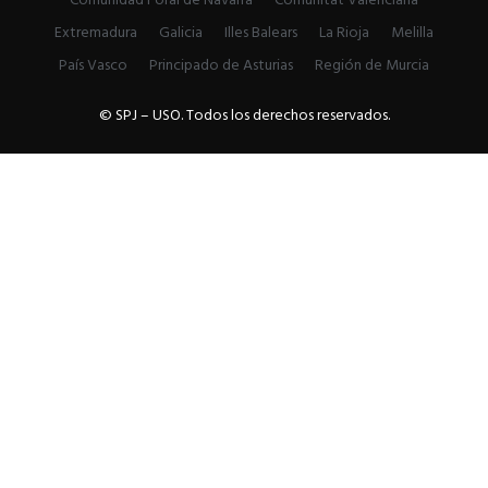
Comunidad Foral de Navarra
Comunitat Valenciana
Extremadura
Galicia
Illes Balears
La Rioja
Melilla
País Vasco
Principado de Asturias
Región de Murcia
© SPJ – USO. Todos los derechos reservados.