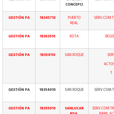
CONCEPCI
GESTIÓN PA
18345710
PUERTO
SERV.COM.T
REAL
GESTIÓN PA
18363510
ROTA
REGI
GESTIÓN PA
18354110
SAN ROQUE
SER
ACTO
T.
GESTIÓN PA
18354010
SAN ROQUE
SERV.COM.TR
GESTIÓN PA
18355010
SANLUCAR
SERV.COM.TR
BDA.
BARR. S