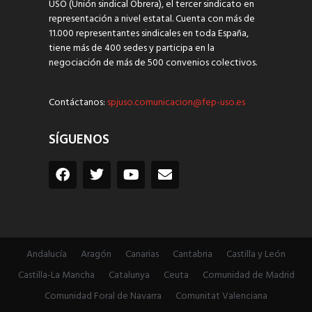
USO (Unión sindical Obrera), el tercer sindicato en
representación a nivel estatal. Cuenta con más de
11.000 representantes sindicales en toda España,
tiene más de 400 sedes y participa en la
negociación de más de 500 convenios colectivos.
Contáctanos:
spjuso.comunicacion@fep-uso.es
SÍGUENOS
Andalucía
Aragón
Canarias
Cantabria
Castilla y León
Castilla-La Mancha
Catalunya
Ceuta
Comunidad de Madrid
Comunidad Foral de Navarra
Comunitat Valenciana