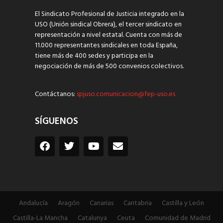
El Sindicato Profesional de Justicia integrado en la
USO (Unión sindical Obrera), el tercer sindicato en
representación a nivel estatal. Cuenta con más de
11.000 representantes sindicales en toda España,
tiene más de 400 sedes y participa en la
negociación de más de 500 convenios colectivos.
Contáctanos:
spjuso.comunicacion@fep-uso.es
SÍGUENOS
Andalucía
Aragón
Canarias
Cantabria
Castilla y León
Castilla-La Mancha
Catalunya
Ceuta
Comunidad de Madrid