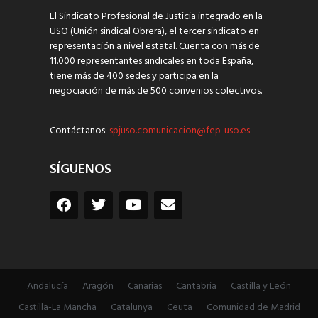
El Sindicato Profesional de Justicia integrado en la
USO (Unión sindical Obrera), el tercer sindicato en
representación a nivel estatal. Cuenta con más de
11.000 representantes sindicales en toda España,
tiene más de 400 sedes y participa en la
negociación de más de 500 convenios colectivos.
Contáctanos:
spjuso.comunicacion@fep-uso.es
SÍGUENOS
Andalucía
Aragón
Canarias
Cantabria
Castilla y León
Castilla-La Mancha
Catalunya
Ceuta
Comunidad de Madrid