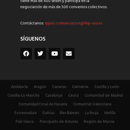
tiene más de 400 sedes y participa en la
negociación de más de 500 convenios colectivos.
Contáctanos:
spjuso.comunicacion@fep-uso.es
SÍGUENOS
Andalucía
Aragón
Canarias
Cantabria
Castilla y León
Castilla-La Mancha
Catalunya
Ceuta
Comunidad de Madrid
Comunidad Foral de Navarra
Comunitat Valenciana
Extremadura
Galicia
Illes Balears
La Rioja
Melilla
País Vasco
Principado de Asturias
Región de Murcia