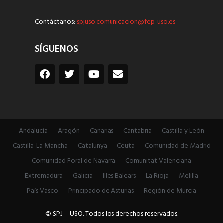
Contáctanos:
spjuso.comunicacion@fep-uso.es
SÍGUENOS
Andalucía
Aragón
Canarias
Cantabria
Castilla y León
Castilla-La Mancha
Catalunya
Ceuta
Comunidad de Madrid
Comunidad Foral de Navarra
Comunitat Valenciana
Extremadura
Galicia
Illes Balears
La Rioja
Melilla
País Vasco
Principado de Asturias
Región de Murcia
© SPJ – USO. Todos los derechos reservados.