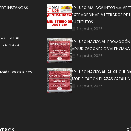
BRE. INSTANCIAS
SPJ-USO MÁLAGA INFORMA. APE
EXTRAORDINARIA LETRADOS DE L
SUSTITUTOS
7 agosto, 2026
IA GENERAL
SPJ-USO NACIONAL. PROMOCIÓN 
 UNA PLAZA
ADJUDICACIONES C. VALENCIANA
7 agosto, 2026
izada oposiciones.
SPJ-USO NACIONAL. AUXILIO JUD
MODIFICACIÓN PLAZAS CATALUÑ
7 agosto, 2026
OTROS
S