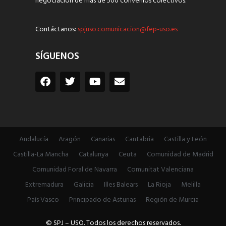
negociación de más de 500 convenios colectivos.
Contáctanos:
spjuso.comunicacion@fep-uso.es
SÍGUENOS
Andalucía
Aragón
Canarias
Cantabria
Castilla y León
Castilla-La Mancha
Catalunya
Ceuta
Comunidad de Madrid
Comunidad Foral de Navarra
Comunitat Valenciana
Extremadura
Galicia
Illes Balears
La Rioja
Melilla
País Vasco
Principado de Asturias
Región de Murcia
© SPJ – USO. Todos los derechos reservados.