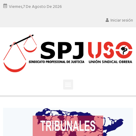
Viernes,
7 De Agosto De 2026
Iniciar sesión