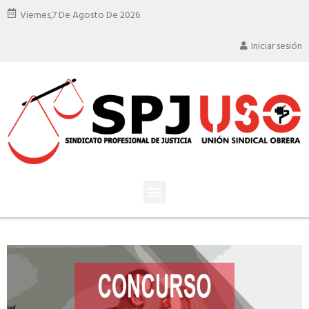
Viernes,
7 De Agosto De 2026
Iniciar sesión