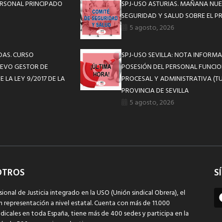
ERSONAL PRINCIPADO
SPJ-USO ASTURIAS. MAÑANA NUE
A
SEGURIDAD Y SALUD SOBRE EL P
5 agosto, 2026
DAS. CURSO
SPJ-USO SEVILLA: NOTA INFOR
UEVO GESTOR DE
POSESIÓN DEL PERSONAL FUNCIO
 LA LEY 9/2017 DE LA
PROCESAL Y ADMINISTRATIVA (TU
PROVINCIA DE SEVILLA
5 agosto, 2026
OTROS
S
sional de Justicia integrado en la USO (Unión sindical Obrera), el
n representación a nivel estatal. Cuenta con más de 11.000
dicales en toda España, tiene más de 400 sedes y participa en la