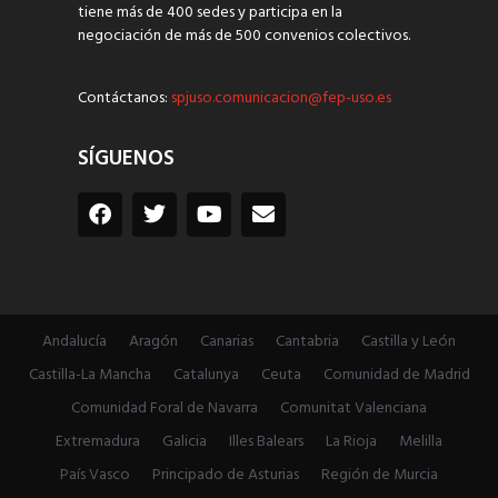
tiene más de 400 sedes y participa en la
negociación de más de 500 convenios colectivos.
Contáctanos:
spjuso.comunicacion@fep-uso.es
SÍGUENOS
Andalucía
Aragón
Canarias
Cantabria
Castilla y León
Castilla-La Mancha
Catalunya
Ceuta
Comunidad de Madrid
Comunidad Foral de Navarra
Comunitat Valenciana
Extremadura
Galicia
Illes Balears
La Rioja
Melilla
País Vasco
Principado de Asturias
Región de Murcia