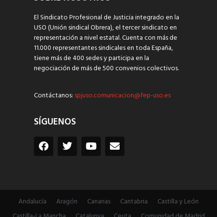
El Sindicato Profesional de Justicia integrado en la
USO (Unión sindical Obrera), el tercer sindicato en
representación a nivel estatal. Cuenta con más de
11.000 representantes sindicales en toda España,
tiene más de 400 sedes y participa en la
negociación de más de 500 convenios colectivos.
Contáctanos:
spjuso.comunicacion@fep-uso.es
SÍGUENOS
Andalucía
Aragón
Canarias
Cantabria
Castilla y León
Castilla-La Mancha
Catalunya
Ceuta
Comunidad de Madrid