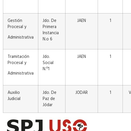
Gestión
Jdo. De
JAEN
1
Procesal y
Primera
Instancia
Administrativa
N.o 6
Tramitación
Jdo.
JAEN
1
Procesal y
Social
N.º1
Administrativa
Auxilio
Jdo. De
JODAR
1
V
Judicial
Paz de
Jódar