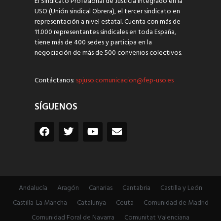
El Sindicato Profesional de Justicia integrado en la
USO (Unión sindical Obrera), el tercer sindicato en
representación a nivel estatal. Cuenta con más de
11.000 representantes sindicales en toda España,
tiene más de 400 sedes y participa en la
negociación de más de 500 convenios colectivos.
Contáctanos:
spjuso.comunicacion@fep-uso.es
SÍGUENOS
Andalucía
Aragón
Canarias
Cantabria
Castilla y León
Castilla-La Mancha
Catalunya
Ceuta
Comunidad de Madrid
Comunidad Foral de Navarra
Comunitat Valenciana