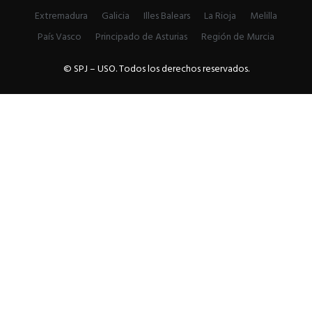
Extremadura
Galicia
Illes Balears
La Rioja
Melilla
País Vasco
Principado de Asturias
Región de Murcia
© SPJ – USO. Todos los derechos reservados.