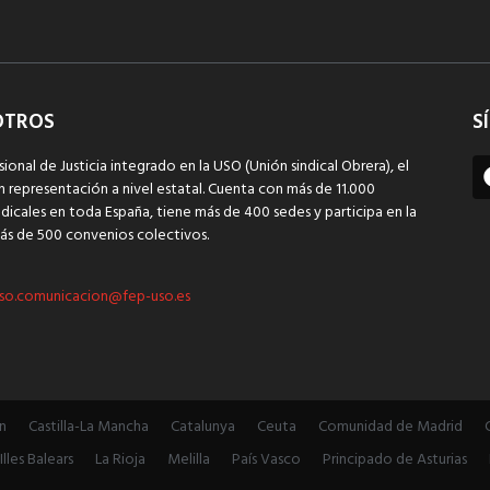
OTROS
S
sional de Justicia integrado en la USO (Unión sindical Obrera), el
n representación a nivel estatal. Cuenta con más de 11.000
dicales en toda España, tiene más de 400 sedes y participa en la
ás de 500 convenios colectivos.
so.comunicacion@fep-uso.es
n
Castilla-La Mancha
Catalunya
Ceuta
Comunidad de Madrid
Illes Balears
La Rioja
Melilla
País Vasco
Principado de Asturias