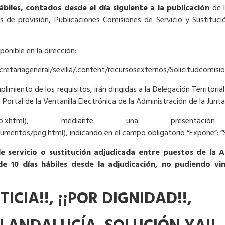
ábiles, contados desde el día siguiente a la publicación
de l
s de provisión, Publicaciones Comisiones de Servicio y Sustitució
ponible en la dirección:
ecretariageneral/sevilla/.content/recursosexternos/Solicitudcomisi
imiento de los requisitos, irán dirigidas a la Delegación Territorial
Portal de la Ventanilla Electrónica de la Administración de la Junt
vi/inicioOrganismo.xhtml), mediante una present
mentos/peg.html), indicando en el campo obligatorio “Expone”: “So
servicio o sustitución adjudicada entre puestos de la Ad
10 días hábiles desde la adjudicación, no pudiendo vin
TICIA!!, ¡¡POR DIGNIDAD!!,