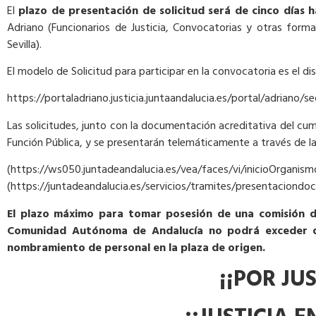
El
plazo de presentación de solicitud será de cinco días h
Adriano (Funcionarios de Justicia, Convocatorias y otras forma
Sevilla).
El modelo de Solicitud para participar en la convocatoria es el dis
https://portaladriano.justicia.juntaandalucia.es/portal/adriano/s
Las solicitudes, junto con la documentación acreditativa del cumpl
Función Pública, y se presentarán telemáticamente a través de la 
(https://ws050.juntadeandalucia.es/vea/faces/
(https://juntadeandalucia.es/servicios/tramites/presentaciondocu
El plazo máximo para tomar posesión de una comisión de 
Comunidad Autónoma de Andalucía no podrá exceder de 
nombramiento de personal en la plaza de origen.
¡¡POR JUS