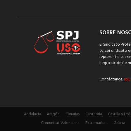
SOBRE NOS
El Sindicato Profe
tercer sindicato e
representantes sin
negociación de m
Contáctanos:
spju
Andalucía
Aragón
Canarias
Cantabria
Castilla y Leó
Comunitat Valenciana
Extremadura
Galicia