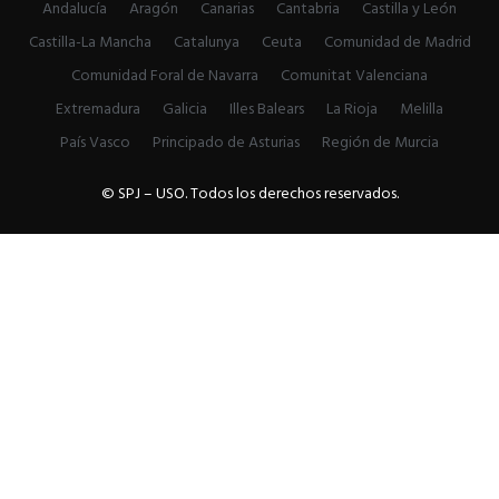
Andalucía
Aragón
Canarias
Cantabria
Castilla y León
Castilla-La Mancha
Catalunya
Ceuta
Comunidad de Madrid
Comunidad Foral de Navarra
Comunitat Valenciana
Extremadura
Galicia
Illes Balears
La Rioja
Melilla
País Vasco
Principado de Asturias
Región de Murcia
© SPJ – USO. Todos los derechos reservados.