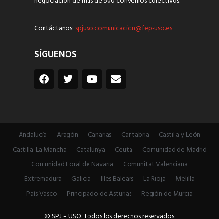
negociación de más de 500 convenios colectivos.
Contáctanos:
spjuso.comunicacion@fep-uso.es
SÍGUENOS
Andalucía
Aragón
Canarias
Cantabria
Castilla y León
Castilla-La Mancha
Catalunya
Ceuta
Comunidad de Madrid
Comunidad Foral de Navarra
Comunitat Valenciana
Extremadura
Galicia
Illes Balears
La Rioja
Melilla
País Vasco
Principado de Asturias
Región de Murcia
© SPJ – USO. Todos los derechos reservados.