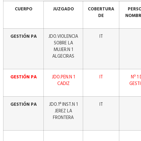
CUERPO
JUZGADO
COBERTURA
PERS
DE
NOMB
GESTIÓN PA
JDO.VIOLENCIA
IT
SOBRE LA
MUJER.N 1
ALGECIRAS
GESTIÓN PA
JDO.PEN.N 1
IT
Nº 1 
CADIZ
GEST
GESTIÓN PA
JDO.1ª INST.N 1
IT
JEREZ LA
FRONTERA