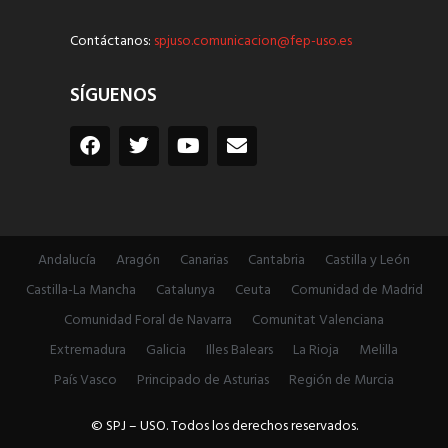
Contáctanos:
spjuso.comunicacion@fep-uso.es
SÍGUENOS
Andalucía
Aragón
Canarias
Cantabria
Castilla y León
Castilla-La Mancha
Catalunya
Ceuta
Comunidad de Madrid
Comunidad Foral de Navarra
Comunitat Valenciana
Extremadura
Galicia
Illes Balears
La Rioja
Melilla
País Vasco
Principado de Asturias
Región de Murcia
© SPJ – USO. Todos los derechos reservados.