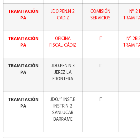
TRAMITACIÓN
JDO.PEN.N 2
COMISIÓN
Nº 2
PA
CADIZ
SERVICIOS
TRAMIT
TRAMITACIÓN
OFICINA
IT
Nº 2BI
PA
FISCAL CÁDIZ
TRAMIT
TRAMITACIÓN
JDO.PEN.N 3
IT
PA
JEREZ LA
FRONTERA
TRAMITACIÓN
JDO.1ª INST.E
IT
PA
INSTR.N 2
SANLUCAR
BARRAME