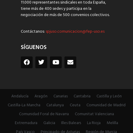
11.000 representantes sindicales en toda España,
tiene más de 400 sedes y participa en la
negociación de más de 500 convenios colectivos.
Contáctanos:
spjuso.comunicacion@fep-uso.es
SÍGUENOS
Andalucía
Aragón
Canarias
Cantabria
Castilla y León
Castilla-La Mancha
Catalunya
Ceuta
Comunidad de Madrid
Comunidad Foral de Navarra
Comunitat Valenciana
Extremadura
Galicia
Illes Balears
La Rioja
Melilla
País Vasco
Principado de Asturias
Región de Murcia