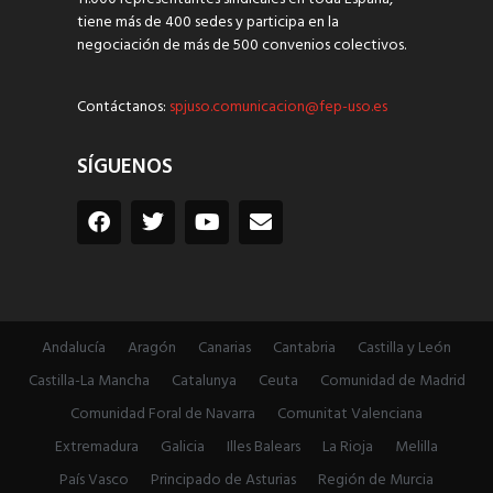
tiene más de 400 sedes y participa en la
negociación de más de 500 convenios colectivos.
Contáctanos:
spjuso.comunicacion@fep-uso.es
SÍGUENOS
Andalucía
Aragón
Canarias
Cantabria
Castilla y León
Castilla-La Mancha
Catalunya
Ceuta
Comunidad de Madrid
Comunidad Foral de Navarra
Comunitat Valenciana
Extremadura
Galicia
Illes Balears
La Rioja
Melilla
País Vasco
Principado de Asturias
Región de Murcia