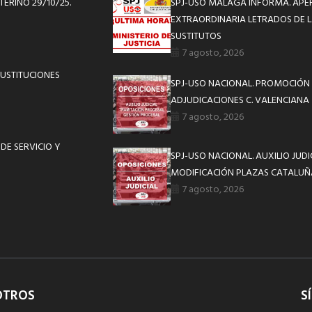
ERINO 29/10/25.
SPJ-USO MÁLAGA INFORMA. APE
EXTRAORDINARIA LETRADOS DE L
SUSTITUTOS
7 agosto, 2026
SUSTITUCIONES
SPJ-USO NACIONAL. PROMOCIÓN 
ADJUDICACIONES C. VALENCIANA
7 agosto, 2026
DE SERVICIO Y
SPJ-USO NACIONAL. AUXILIO JUD
MODIFICACIÓN PLAZAS CATALUÑ
7 agosto, 2026
OTROS
S