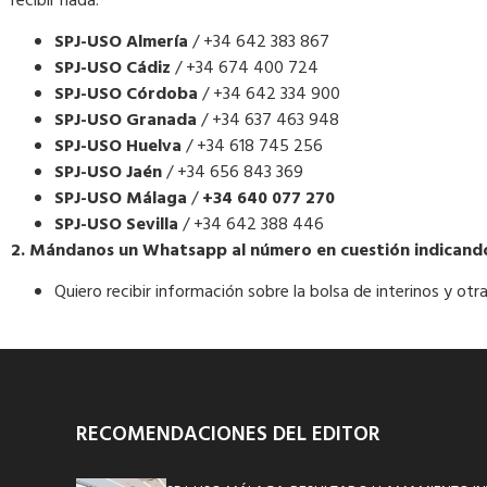
recibir nada.
SPJ-USO Almería
/ +34 642 383 867
SPJ-USO Cádiz
/ +34 674 400 724
SPJ-USO Córdoba
/ +34 642 334 900
SPJ-USO Granada
/ +34 637 463 948
SPJ-USO Huelva
/ +34 618 745 256
SPJ-USO Jaén
/ +34 656 843 369
SPJ-USO Málaga
/
+34 640 077 270
SPJ-USO Sevilla
/ +34 642 388 446
2. Mándanos un Whatsapp al número en cuestión indicando 
Quiero recibir información sobre la bolsa de interinos y ot
RECOMENDACIONES DEL EDITOR