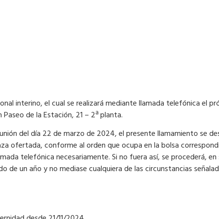
nal interino, el cual se realizará mediante llamada telefónica el 
n Paseo de la Estación, 21 – 2ª planta.
reunión del día 22 de marzo de 2024, el presente llamamiento se de
laza ofertada, conforme al orden que ocupa en la bolsa correspondi
mada telefónica necesariamente. Si no fuera así, se procederá, en s
 de un año y no mediase cualquiera de las circunstancias señaladas
aternidad desde 21/11/2024