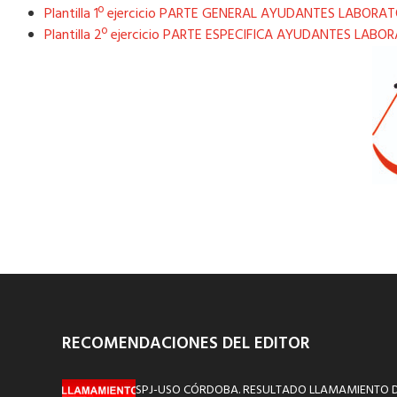
Plantilla 1º ejercicio PARTE GENERAL AYUDANTES LABORA
Plantilla 2º ejercicio PARTE ESPECIFICA AYUDANTES LABO
RECOMENDACIONES DEL EDITOR
SPJ-USO CÓRDOBA. RESULTADO LLAMAMIENTO D