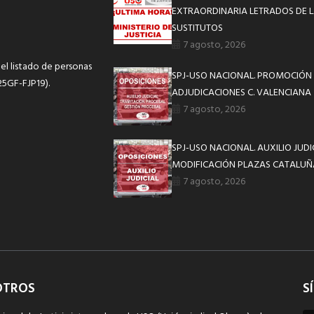
EXTRAORDINARIA LETRADOS DE L
SUSTITUTOS
7 agosto, 2026
l listado de personas
SPJ-USO NACIONAL. PROMOCIÓN 
25GF-FJP19).
ADJUDICACIONES C. VALENCIANA
7 agosto, 2026
SPJ-USO NACIONAL. AUXILIO JUD
MODIFICACIÓN PLAZAS CATALUÑ
7 agosto, 2026
OTROS
S