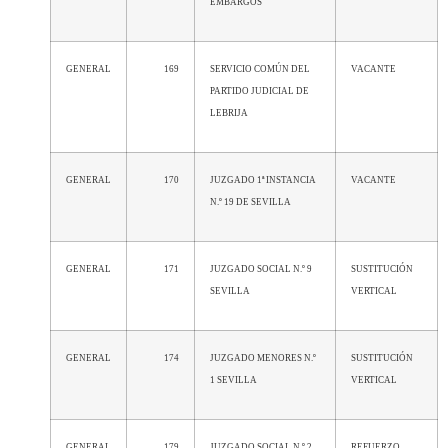
EMBARGOS
GENERAL
169
SERVICIO COMÚN DEL
VACANTE
PARTIDO JUDICIAL DE
LEBRIJA
GENERAL
170
JUZGADO 1ª INSTANCIA
VACANTE
N.º 19 DE SEVILLA
GENERAL
171
JUZGADO SOCIAL N.º 9
SUSTITUCIÓN
SEVILLA
VERTICAL
GENERAL
174
JUZGADO MENORES N.º
SUSTITUCIÓN
1 SEVILLA
VERTICAL
GENERAL
179
JUZGADO SOCIAL N.º 2
REFUERZO