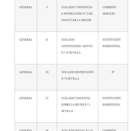
GENERAL
3
JUZGADO 1ª INSTANCIA
COMISIÓN
E INSTRUCCIÓN N.º 3 DE
SERVICIO
SANLÚCAR LA MAYOR
GENERAL
8
JUZGADO
SUSTITUCIÓN
CONTENCIOSO- ADTVO
HORIZONTAL
N.º 13 SEVILLA
GENERAL
19
JUZGADO INSTRUCCIÓN
IT
N.º 6 SEVILLA
GENERAL
21
JUZGADO VIOLENCIA
SUSTITUCIÓN
SOBRE LA MUJER N.º 1
HORIZONTAL
SEVILLA
GENERAL
26
JUZGADO SOCIAL N.º 13
COMISIÓN