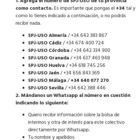
1. Agrega el número de SPJ-USO de tu provincia
como contacto.
Es importante que pongas el
+34
tal y
como lo tienes indicado a continuación, o no podrás
recibir nada.
SPJ-USO Almería
/ +34 642 383 867
SPJ-USO Cádiz
/ +34 674 400 724
SPJ-USO Córdoba
/ +34 642 334 900
SPJ-USO Granada
/ +34 637 463 948
SPJ-USO Huelva
/ +34 618 745 256
SPJ-USO Jaén
/ +34 656 843 369
SPJ-USO Málaga
/
+34 640 077 270
SPJ-USO Sevilla
/ +34 642 388 446
2. Mándanos un Whatsapp al número en cuestión
indicando lo siguiente:
Quiero recibir información sobre la bolsa de
interinos y otra de interés para este colectivo
directamente por Whatsapp.
Tu nombre y apellidos.