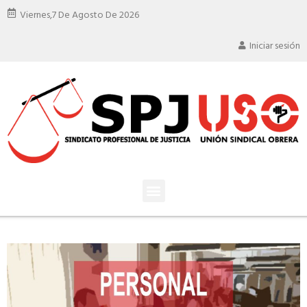
Viernes,
7 De Agosto De 2026
Iniciar sesión