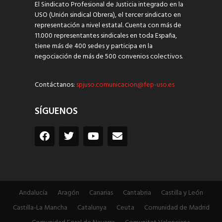
El Sindicato Profesional de Justicia integrado en la
USO (Unión sindical Obrera), el tercer sindicato en
representación a nivel estatal. Cuenta con más de
11.000 representantes sindicales en toda España,
tiene más de 400 sedes y participa en la
negociación de más de 500 convenios colectivos.
Contáctanos:
spjuso.comunicacion@fep-uso.es
SÍGUENOS
Andalucía
Aragón
Canarias
Cantabria
Castilla y León
Castilla-La Mancha
Catalunya
Ceuta
Comunidad de Madrid