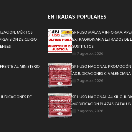
ENTRADAS POPULARES
LIZACIÓN, MÉRITOS
SPJ-USO MÁLAGA INFORMA. APE
PREVISIÓN DE CURSO
EXTRAORDINARIA LETRADOS DE L
RENSES
SUSTITUTOS
7 agosto, 2026
FRENTE AL MINISTERIO
SPJ-USO NACIONAL. PROMOCIÓN 
ADJUDICACIONES C. VALENCIANA
7 agosto, 2026
DJUDICACIONES DE
SPJ-USO NACIONAL. AUXILIO JUD
MODIFICACIÓN PLAZAS CATALUÑ
7 agosto, 2026