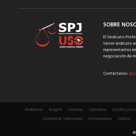
SOBRE NOS
El Sindicato Profe
tercer sindicato e
representantes sin
negociación de m
Contáctanos:
spju
Andalucía
Aragón
Canarias
Cantabria
Castilla y Leó
Comunitat Valenciana
Extremadura
Galicia
©