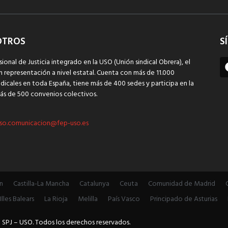
OTROS
S
sional de Justicia integrado en la USO (Unión sindical Obrera), el
n representación a nivel estatal. Cuenta con más de 11.000
dicales en toda España, tiene más de 400 sedes y participa en la
ás de 500 convenios colectivos.
so.comunicacion@fep-uso.es
n
Castilla-La Mancha
Catalunya
Ceuta
Comunidad de Madrid
Illes Balears
La Rioja
Melilla
País Vasco
Principado de Asturias
 SPJ – USO. Todos los derechos reservados.