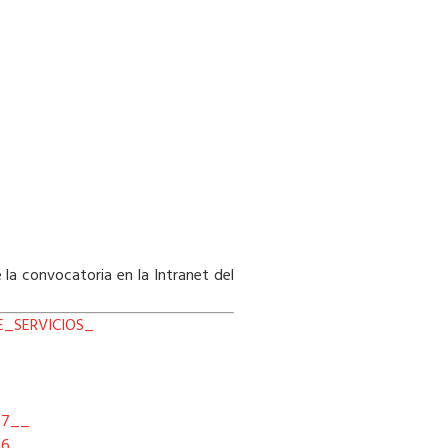
 la convocatoria en la Intranet del
_SERVICIOS_
97__
96__