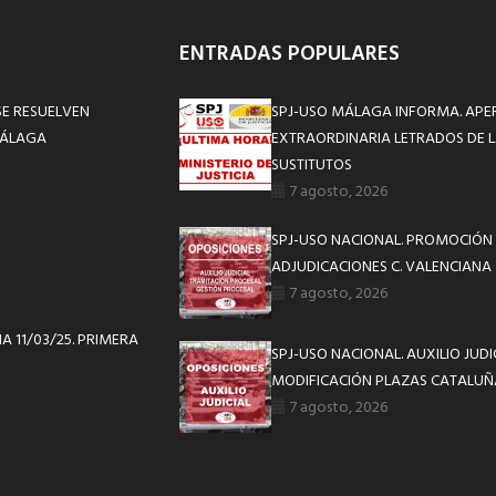
ENTRADAS POPULARES
SE RESUELVEN
SPJ-USO MÁLAGA INFORMA. APE
 MÁLAGA
EXTRAORDINARIA LETRADOS DE L
SUSTITUTOS
7 agosto, 2026
SPJ-USO NACIONAL. PROMOCIÓN 
ADJUDICACIONES C. VALENCIANA
7 agosto, 2026
A 11/03/25. PRIMERA
SPJ-USO NACIONAL. AUXILIO JUD
MODIFICACIÓN PLAZAS CATALUÑ
7 agosto, 2026