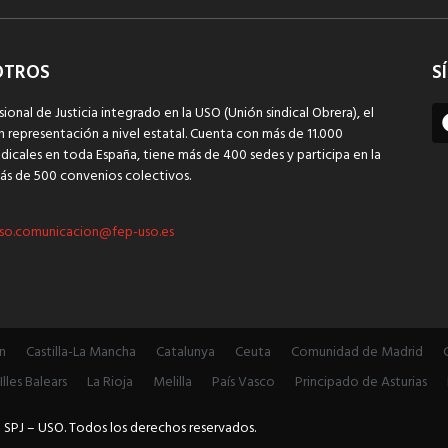
OTROS
S
sional de Justicia integrado en la USO (Unión sindical Obrera), el
n representación a nivel estatal. Cuenta con más de 11.000
dicales en toda España, tiene más de 400 sedes y participa en la
ás de 500 convenios colectivos.
so.comunicacion@fep-uso.es
n
Castilla-La Mancha
Catalunya
Ceuta
Comunidad de Madrid
Illes Balears
La Rioja
Melilla
País Vasco
Principado de Asturias
 SPJ – USO. Todos los derechos reservados.