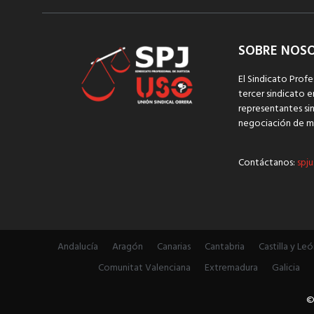
SOBRE NOS
El Sindicato Profe
tercer sindicato e
representantes sin
negociación de m
Contáctanos:
spju
Andalucía
Aragón
Canarias
Cantabria
Castilla y Leó
Comunitat Valenciana
Extremadura
Galicia
©