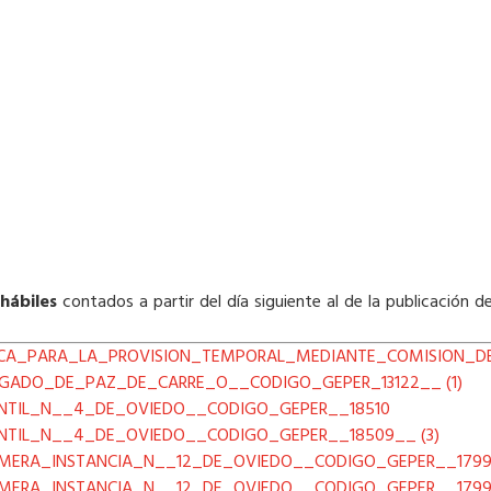
hábiles
contados a partir del día siguiente al de la publicación de
ICA_PARA_LA_PROVISION_TEMPORAL_MEDIANTE_COMISION_DE
ZGADO_DE_PAZ_DE_CARRE_O__CODIGO_GEPER_13122__ (1)
NTIL_N__4_DE_OVIEDO__CODIGO_GEPER__18510
TIL_N__4_DE_OVIEDO__CODIGO_GEPER__18509__ (3)
IMERA_INSTANCIA_N__12_DE_OVIEDO__CODIGO_GEPER__179
IMERA_INSTANCIA_N__12_DE_OVIEDO__CODIGO_GEPER__179