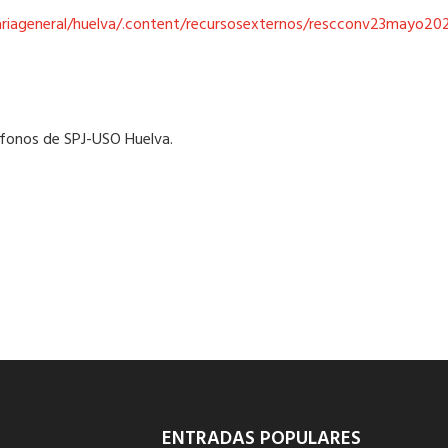
etariageneral/huelva/.content/recursosexternos/rescconv23mayo20
léfonos de SPJ-USO Huelva.
ENTRADAS POPULARES