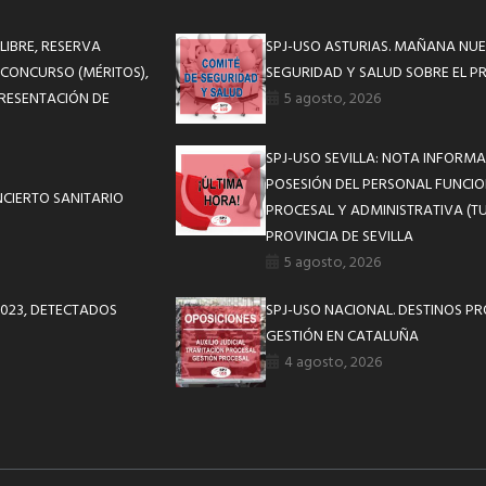
LIBRE, RESERVA
SPJ-USO ASTURIAS. MAÑANA NUE
 CONCURSO (MÉRITOS),
SEGURIDAD Y SALUD SOBRE EL P
 PRESENTACIÓN DE
5 agosto, 2026
SPJ-USO SEVILLA: NOTA INFOR
POSESIÓN DEL PERSONAL FUNCIO
CIERTO SANITARIO
PROCESAL Y ADMINISTRATIVA (TU
PROVINCIA DE SEVILLA
5 agosto, 2026
2023, DETECTADOS
SPJ-USO NACIONAL. DESTINOS P
GESTIÓN EN CATALUÑA
4 agosto, 2026