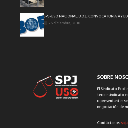
SPJ-USO NACIONAL. B.O.E. CONVOCATORIA AYUD
26 diciembre, 2018
SOBRE NOS
El Sindicato Profe
tercer sindicato e
representantes sin
negociación de m
Contáctanos:
spju