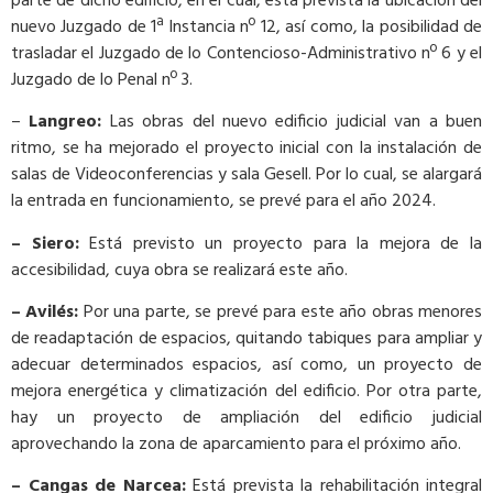
parte de dicho edificio, en el cual, está prevista la ubicación del
nuevo Juzgado de 1ª Instancia nº 12, así como, la posibilidad de
trasladar el Juzgado de lo Contencioso-Administrativo nº 6 y el
Juzgado de lo Penal nº 3.
–
L
angreo
:
Las obras del nuevo edificio judicial van a buen
ritmo, se ha mejorado el proyecto inicial con la instalación de
salas de Videoconferencias y sala Gesell. Por lo cual, se alargará
la entrada en funcionamiento, se prevé para el año 2024.
– Siero
:
Está previsto un proyecto para la mejora de la
accesibilidad, cuya obra se realizará este año.
–
A
vilés
:
Por una parte, se prevé para este año obras menores
de readaptación de espacios, quitando tabiques para ampliar y
adecuar determinados espacios, así como, un proyecto de
mejora energética y climatización del edificio. Por otra parte,
hay un proyecto de ampliación del edificio judicial
aprovechando la zona de aparcamiento para el próximo año.
–
C
angas de Narcea
:
Está prevista
la rehabilitación integral