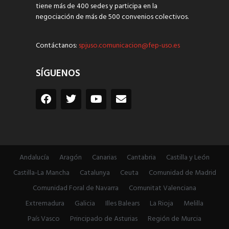
tiene más de 400 sedes y participa en la
negociación de más de 500 convenios colectivos.
Contáctanos:
spjuso.comunicacion@fep-uso.es
SÍGUENOS
Andalucía
Aragón
Canarias
Cantabria
Castilla y León
Castilla-La Mancha
Catalunya
Ceuta
Comunidad de Madrid
Comunidad Foral de Navarra
Comunitat Valenciana
Extremadura
Galicia
Illes Balears
La Rioja
Melilla
País Vasco
Principado de Asturias
Región de Murcia