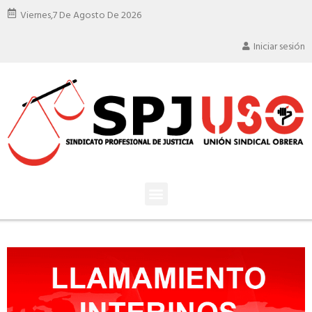
Viernes,
7 De Agosto De 2026
Iniciar sesión