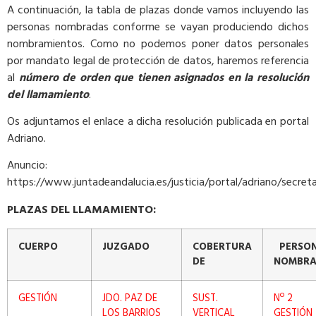
A continuación, la tabla de plazas donde vamos incluyendo las
personas nombradas conforme se vayan produciendo dichos
nombramientos. Como no podemos poner datos personales
por mandato legal de protección de datos, haremos referencia
al
número de orden que tienen asignados en la resolución
del llamamiento
.
Os adjuntamos el enlace a dicha resolución publicada en portal
Adriano.
Anuncio:
https://www.juntadeandalucia.es/justicia/portal/adriano/secr
PLAZAS DEL LLAMAMIENTO:
CUERPO
JUZGADO
COBERTURA
PERSO
DE
NOMBR
GESTIÓN
JDO. PAZ DE
SUST.
Nº 2
LOS BARRIOS
VERTICAL
GESTIÓN