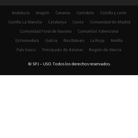
Andalucía
Aragón
Canarias
Cantabria
Castilla y León
Castilla-La Mancha
Catalunya
Ceuta
Comunidad de Madrid
Comunidad Foral de Navarra
Comunitat Valenciana
Extremadura
Galicia
Illes Balears
La Rioja
Melilla
País Vasco
Principado de Asturias
Región de Murcia
© SPJ – USO. Todos los derechos reservados.