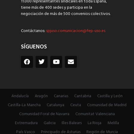
11.000 representantes sindicales en toda España,
tiene más de 400 sedes y participa en la
negociación de más de 500 convenios colectivos.
Contáctanos:
spjuso.comunicacion@fep-uso.es
SÍGUENOS
Andalucía
Aragón
Canarias
Cantabria
Castilla y León
Castilla-La Mancha
Catalunya
Ceuta
Comunidad de Madrid
Comunidad Foral de Navarra
Comunitat Valenciana
Extremadura
Galicia
Illes Balears
La Rioja
Melilla
País Vasco
Principado de Asturias
Región de Murcia