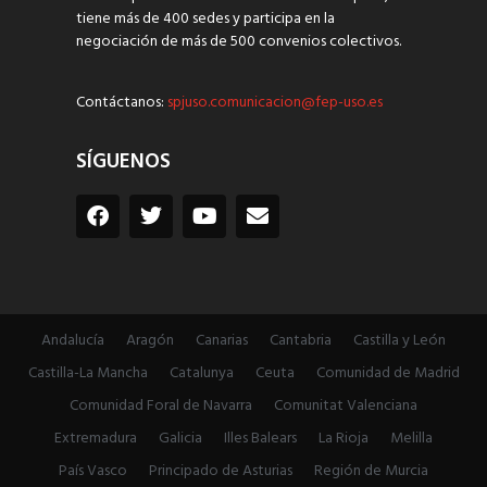
tiene más de 400 sedes y participa en la
negociación de más de 500 convenios colectivos.
Contáctanos:
spjuso.comunicacion@fep-uso.es
SÍGUENOS
Andalucía
Aragón
Canarias
Cantabria
Castilla y León
Castilla-La Mancha
Catalunya
Ceuta
Comunidad de Madrid
Comunidad Foral de Navarra
Comunitat Valenciana
Extremadura
Galicia
Illes Balears
La Rioja
Melilla
País Vasco
Principado de Asturias
Región de Murcia