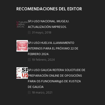
RECOMENDACIONES DEL EDITOR
SPJ-USO NACIONAL. MUGEJU.
ACTUALIZACIÓN IMPRESOS.
31 mayo, 2018
SPJ-USO HUELVA. LLAMAMIENTO
INTERINOS PARA EL PRÓXIMO 22 DE
FEBRERO 2024.
19 febrero, 2024
SPJ-USO GALICIA REITERA SOLICITUDE DE
PREPARACIÓN ONLINE DE OPOSICIÓNS
PARA OS FUNCIONARI@S DE XUSTIZA
DE GALICIA
18 marzo, 2021