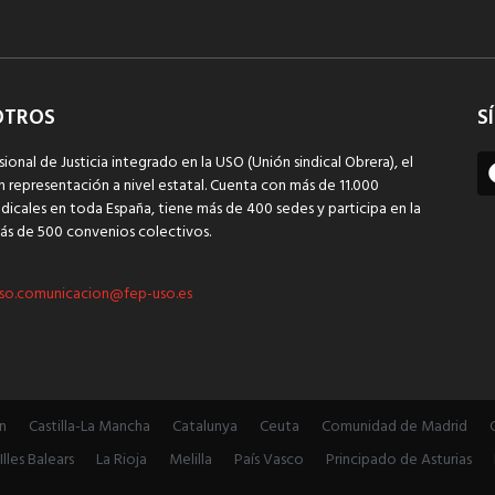
OTROS
S
sional de Justicia integrado en la USO (Unión sindical Obrera), el
n representación a nivel estatal. Cuenta con más de 11.000
dicales en toda España, tiene más de 400 sedes y participa en la
ás de 500 convenios colectivos.
so.comunicacion@fep-uso.es
n
Castilla-La Mancha
Catalunya
Ceuta
Comunidad de Madrid
Illes Balears
La Rioja
Melilla
País Vasco
Principado de Asturias