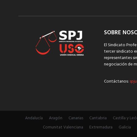
SOBRE NOS
El Sindicato Profe
tercer sindicato e
representantes sin
negociación de m
Contáctanos:
spju
Andalucía
Aragón
Canarias
Cantabria
Castilla y Leó
Comunitat Valenciana
Extremadura
Galicia